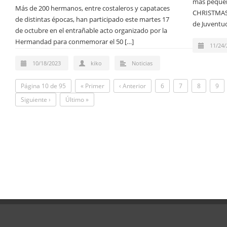
más pequeñ
Más de 200 hermanos, entre costaleros y capataces
CHRISTMAS 
de distintas épocas, han participado este martes 17
de Juventud
de octubre en el entrañable acto organizado por la
Hermandad para conmemorar el 50 […]
11/24/
10/18/2023
kiko
Noticias
Página 10 de 95
« Primer
‹ Anterior
6
7
8
9
Siguiente ›
Último »