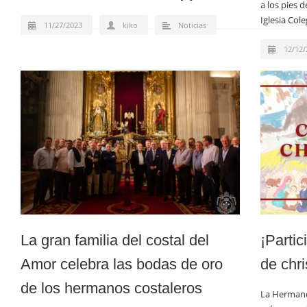
a los pies 
Iglesia Cole
11/27/2023
kiko
Noticias
12/12/
La gran familia del costal del
¡Parti
Amor celebra las bodas de oro
de chr
de los hermanos costaleros
La Hermand