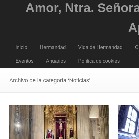
Amor, Ntra. Señora
A
Inicio
Hermandad
Vida de Hermandad
C
Eventos
Anuarios
Política de cookies
Archivo de la categoría ‘Noticias’