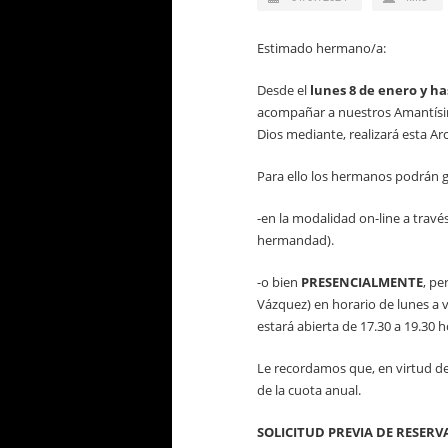
Estimado hermano/a:
Desde el
lunes 8 de enero y ha
acompañar a nuestros Amantísimos
Dios mediante, realizará esta A
Para ello los hermanos podrán ge
-en la modalidad on-line a travé
hermandad).
-o bien
PRESENCIALMENTE
, pe
Vázquez) en horario de lunes a v
estará abierta de 17.30 a 19.30 h
Le recordamos que, en virtud de 
de la cuota anual.
SOLICITUD PREVIA DE RESERV