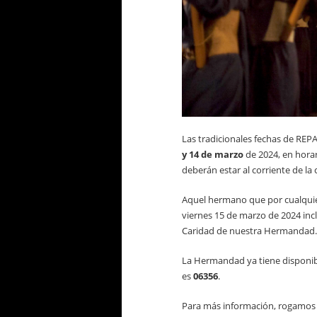
Las tradicionales fechas de RE
y 14 de marzo
de 2024, en horar
deberán estar al corriente de la 
Aquel hermano que por cualquier 
viernes 15 de marzo de 2024 incl
Caridad de nuestra Hermandad.
La Hermandad ya tiene disponib
es
06356
.
Para más información, rogamos 