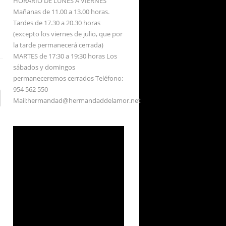
HORARIO DE LUNES A VIERNES
Mañanas de 11.00 a 13.00 horas.
Tardes de 17.30 a 20.30 horas
(excepto los viernes de julio, que por
la tarde permanecerá cerrada)
MARTES de 17:30 a 19:30 horas Los
sábados y domingos
permaneceremos cerrados Teléfono:
954 562 550
Mail:hermandad@hermandaddelamor.net