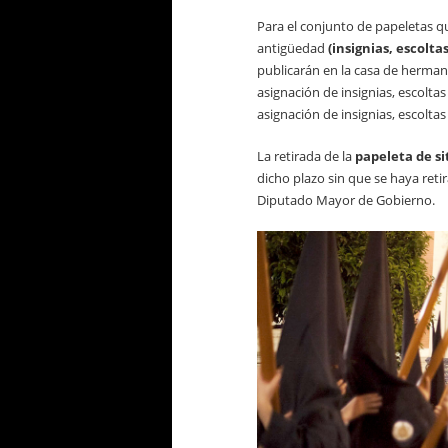
Para el conjunto de papeletas q
antigüedad
(insignias, escolta
publicarán en la casa de hermand
asignación de insignias, escoltas 
asignación de insignias, escoltas
La retirada de la
papeleta de si
dicho plazo sin que se haya reti
Diputado Mayor de Gobierno.