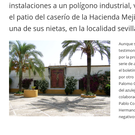
instalaciones a un polígono industrial,
el patio del caserío de la Hacienda Mej
una de sus nietas, en la localidad sevil
Aunque se
testimon
por la p
serie de 
el boletí
por otro
Palomo G
del azule
colaborac
Pablo Col
Hermanda
negativo