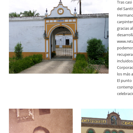
Tras casi
del Santí
Hermandad
carpinte
gracias a
desarrol
www.reta
podemos 
recupera
incluido
Corporac
los más 
El punto 
contempl
celebraci