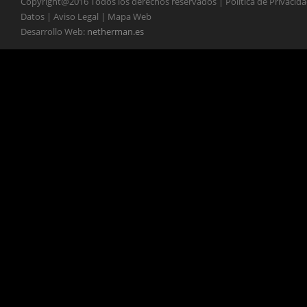
Copyright@2016 Todos los derechos reservados | Política de Privacid
Datos | Aviso Legal | Mapa Web
Desarrollo Web:
netherman.es