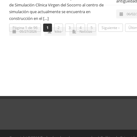
antigüedad
de Simulación Clínica Virgen del Socorro al centro de
simulación que actualmente se encuentra en
06/02/
construcción en el […]
Página 1 de 96
1
2
3
4
5
Siguiente ›
Últi
05/27/2026
kiko
Noticias