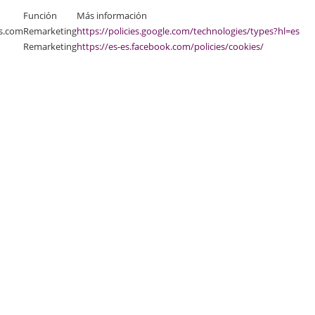
Función
Más información
s.com
Remarketing
https://policies.google.com/technologies/types?hl=es
Remarketing
https://es-es.facebook.com/policies/cookies/