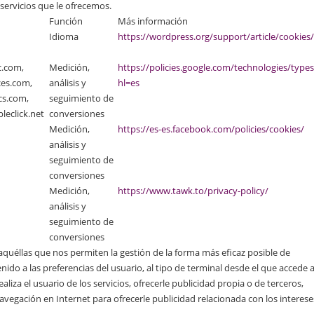
 servicios que le ofrecemos.
Función
Más información
Idioma
https://wordpress.org/support/article/cookies/
c.com,
Medición,
https://policies.google.com/technologies/types
ces.com,
análisis y
hl=es
cs.com,
seguimiento de
eclick.net
conversiones
Medición,
https://es-es.facebook.com/policies/cookies/
análisis y
seguimiento de
conversiones
Medición,
https://www.tawk.to/privacy-policy/
análisis y
seguimiento de
conversiones
 aquéllas que nos permiten la gestión de la forma más eficaz posible de
do a las preferencias del usuario, al tipo de terminal desde el que accede a
realiza el usuario de los servicios, ofrecerle publicidad propia o de terceros,
navegación en Internet para ofrecerle publicidad relacionada con los interese