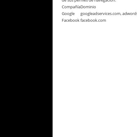
de sus perfiles de navegación.
Compañía
Dominio
Google
googleadservices.com, adword
Facebook
facebook.com