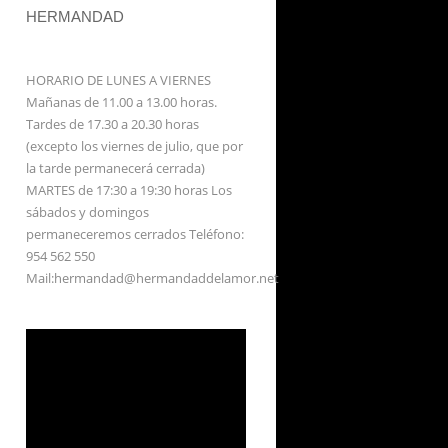
HERMANDAD
HORARIO DE LUNES A VIERNES
Mañanas de 11.00 a 13.00 horas.
Tardes de 17.30 a 20.30 horas
(excepto los viernes de julio, que por
la tarde permanecerá cerrada)
MARTES de 17:30 a 19:30 horas Los
sábados y domingos
permaneceremos cerrados Teléfono:
954 562 550
Mail:hermandad@hermandaddelamor.net