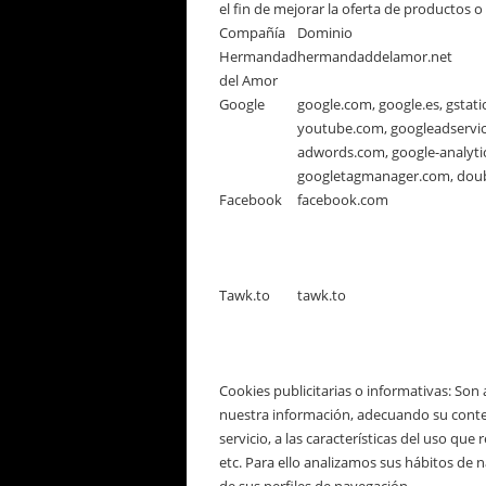
el fin de mejorar la oferta de productos o
Compañía
Dominio
Hermandad
hermandaddelamor.net
del Amor
Google
google.com, google.es, gstati
youtube.com, googleadservi
adwords.com, google-analyti
googletagmanager.com, doubl
Facebook
facebook.com
Tawk.to
tawk.to
Cookies publicitarias o informativas
: Son
nuestra información, adecuando su conteni
servicio, a las características del uso que 
etc. Para ello analizamos sus hábitos de 