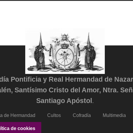
adía Pontificia y Real Hermandad de Naza
lén, Santísimo Cristo del Amor, Ntra. Señ
Santiago Apóstol
.
da de Hermandad
Cultos
Cofradía
Multimedia
ítica de cookies