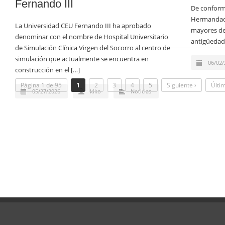
Fernando III
De conform
Hermandad,
La Universidad CEU Fernando III ha aprobado
mayores de
denominar con el nombre de Hospital Universitario
antigüedad
de Simulación Clínica Virgen del Socorro al centro de
simulación que actualmente se encuentra en
06/02/
construcción en el […]
Página 1 de 95
1
2
3
4
5
Siguiente ›
Últi
05/27/2026
kiko
Noticias