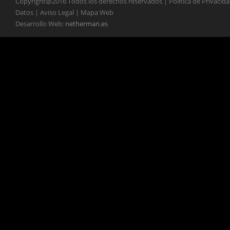
Copyright@2016 Todos los derechos reservados | Política de Privacid
Datos | Aviso Legal | Mapa Web
Desarrollo Web:
netherman.es