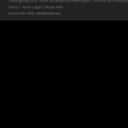
Copyright@2016 Todos los derechos reservados | Política de Privacid
Datos | Aviso Legal | Mapa Web
Desarrollo Web:
netherman.es