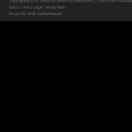
Copyright@2016 Todos los derechos reservados | Política de Privacid
Datos | Aviso Legal | Mapa Web
Desarrollo Web:
netherman.es