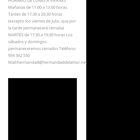
HORARIO DE LUNES A VIERNES
Mañanas de 11.00 a 13.00 horas.
Tardes de 17.30 a 20.30 horas
(excepto los viernes de julio, que por
la tarde permanecerá cerrada)
MARTES de 17:30 a 19:30 horas Los
sábados y domingos
permaneceremos cerrados Teléfono:
954 562 550
Mail:hermandad@hermandaddelamor.net