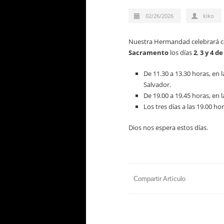
02/26/2026
kiko
Nuestra Hermandad celebrará c
Sacramento
los días
2
,
3 y 4 d
De 11.30 a 13.30 horas, en 
Salvador.
De 19.00 a 19.45 horas, en l
Los tres días a las 19.00 ho
Dios nos espera estos días.
Compartir Artículo