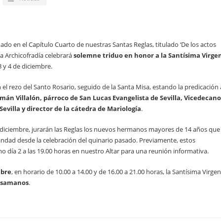
do en el Capítulo Cuarto de nuestras Santas Reglas, titulado ‘De los actos
a Archicofradía celebrará
solemne triduo en honor a la Santísima Virge
3 y 4 de diciembre.
el rezo del Santo Rosario, seguido de la Santa Misa, estando la predicación 
omán Villalón, párroco de San Lucas Evangelista de Sevilla, Vicedecano
Sevilla y director de la cátedra de Mariología
.
de diciembre, jurarán las Reglas los nuevos hermanos mayores de 14 años que
ndad desde la celebración del quinario pasado. Previamente, estos
 día 2 a las 19.00 horas en nuestro Altar para una reunión informativa.
mbre
, en horario de 10.00 a 14.00 y de 16.00 a 21.00 horas, la Santísima Virgen
esamanos
.