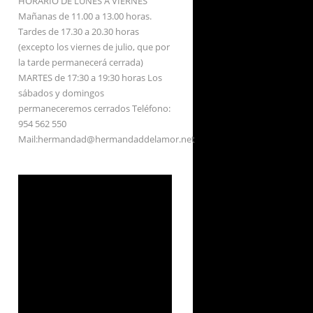
HORARIO DE LUNES A VIERNES
Mañanas de 11.00 a 13.00 horas.
Tardes de 17.30 a 20.30 horas
(excepto los viernes de julio, que por
la tarde permanecerá cerrada)
MARTES de 17:30 a 19:30 horas Los
sábados y domingos
permaneceremos cerrados Teléfono:
954 562 550
Mail:hermandad@hermandaddelamor.net