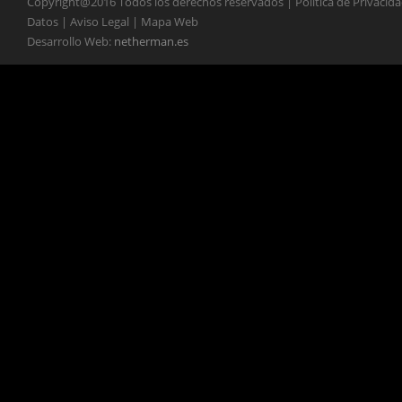
Copyright@2016 Todos los derechos reservados | Política de Privacid
Datos | Aviso Legal | Mapa Web
Desarrollo Web:
netherman.es