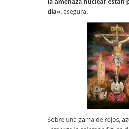
la amenaza nuclear están p
día»
, asegura.
Sobre una gama de rojos, azu