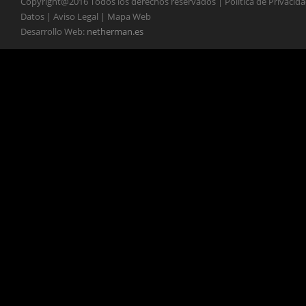
Copyright@2016 Todos los derechos reservados | Política de Privacid
Datos | Aviso Legal | Mapa Web
Desarrollo Web:
netherman.es