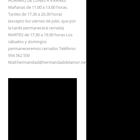
HORARIO DE LUNES A VIERNES
Mañanas de 11.00 a 13.00 horas.
Tardes de 17.30 a 20.30 horas
(excepto los viernes de julio, que por
la tarde permanecerá cerrada)
MARTES de 17:30 a 19:30 horas Los
sábados y domingos
permaneceremos cerrados Teléfono:
954 562 550
Mail:hermandad@hermandaddelamor.net