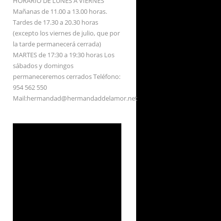
HORARIO DE LUNES A VIERNES
Mañanas de 11.00 a 13.00 horas.
Tardes de 17.30 a 20.30 horas
(excepto los viernes de julio, que por
la tarde permanecerá cerrada)
MARTES de 17:30 a 19:30 horas Los
sábados y domingos
permaneceremos cerrados Teléfono:
954 562 550
Mail:hermandad@hermandaddelamor.net