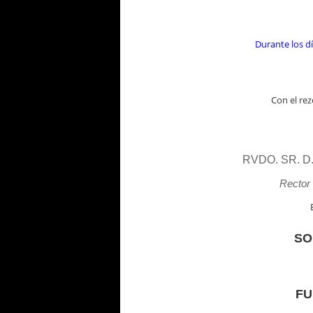
Durante los dí
Con el rez
RVDO. SR. 
Rector 
SO
FU