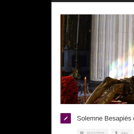
Solemne Besapiés d
02/21/2019
kiko