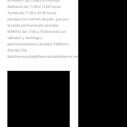
HORARIO DE LUNES A VIERNES
Mañanas de 11.00 a 13.00 horas.
Tardes de 17.30 a 20.30 horas
(excepto los viernes de julio, que por
la tarde permanecerá cerrada)
MARTES de 17:30 a 19:30 horas Los
sábados y domingos
permaneceremos cerrados Teléfono:
954 562 550
Mail:hermandad@hermandaddelamor.net