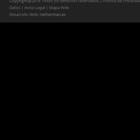
Copyright@2016 Todos los derechos reservados | Política de Privacid
Datos | Aviso Legal | Mapa Web
Desarrollo Web:
netherman.es