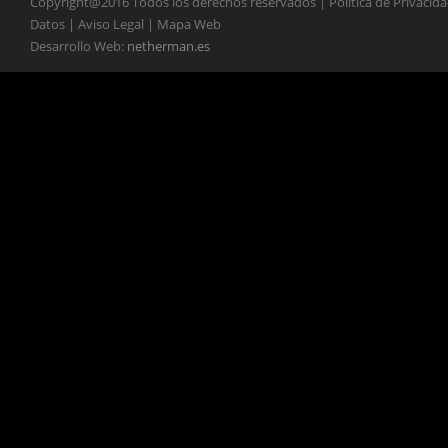
Copyright@2016 Todos los derechos reservados | Política de Privacid
Datos | Aviso Legal | Mapa Web
Desarrollo Web:
netherman.es