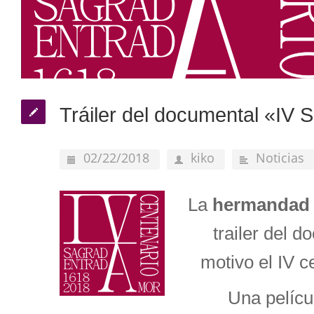
Tráiler del documental «IV 
02/22/2018
kiko
Noticias
La
hermandad 
trailer del 
motivo el IV c
Una películ