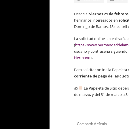
Desde el
viernes 21 de febrero
hermanos interesados en
solic
Domingo de Ramos, 13 de abril 
La solicitud online se realizar
(
https://www.hermandaddelamo
usuario y contraseña siguiendo l
Hermano
«.
Para solicitar online la Papeleta
corriente de pago de las cuot
✍
La Papeleta de Sitio deberá
de marzo, y del 31 de marzo a 3 d
Compartir Artículo