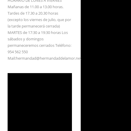
HORARIO DE LUNES A VIERNES
Mañanas de 11.00 a 13.00 horas.
Tardes de 17.30 a 20.30 horas
(excepto los viernes de julio, que por
la tarde permanecerá cerrada)
MARTES de 17:30 a 19:30 horas Los
sábados y domingos
permaneceremos cerrados Teléfono:
954 562 550
Mail:hermandad@hermandaddelamor.net