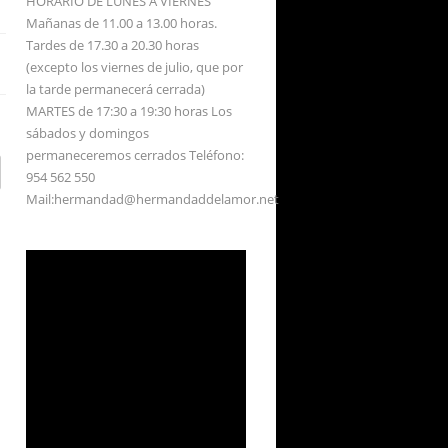
HORARIO DE LUNES A VIERNES
Mañanas de 11.00 a 13.00 horas.
Tardes de 17.30 a 20.30 horas
(excepto los viernes de julio, que por
la tarde permanecerá cerrada)
MARTES de 17:30 a 19:30 horas Los
sábados y domingos
permaneceremos cerrados Teléfono:
954 562 550
Mail:hermandad@hermandaddelamor.net