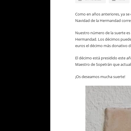
Como en años anteriores, ya se 
Navidad de la Hermandad corres
Nuestro número de la suerte es 
Hermandad. Los décimos pueden 
euros el décimo más donativo de
El décimo está presidido este añ
Maestro de Sopetrán que actual
¡Os deseamos mucha suerte!