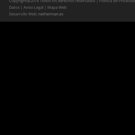
Copyright@2016 Todos los derechos reservados | Política de Privacid
Datos | Aviso Legal | Mapa Web
Desarrollo Web:
netherman.es