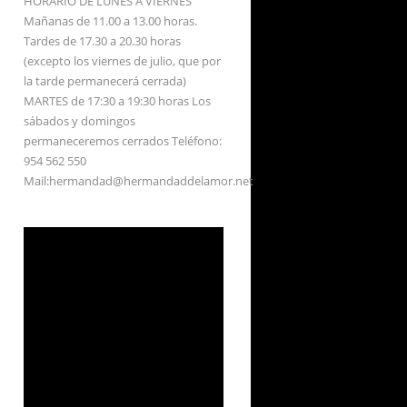
HORARIO DE LUNES A VIERNES
Mañanas de 11.00 a 13.00 horas.
Tardes de 17.30 a 20.30 horas
(excepto los viernes de julio, que por
la tarde permanecerá cerrada)
MARTES de 17:30 a 19:30 horas Los
sábados y domingos
permaneceremos cerrados Teléfono:
954 562 550
Mail:hermandad@hermandaddelamor.net