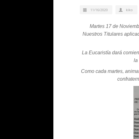
11/16/2020
kiko
Martes 17 de Noviemb
Nuestros Titulares aplic
La Eucaristía dará comienz
la
Como cada martes, animam
confratern