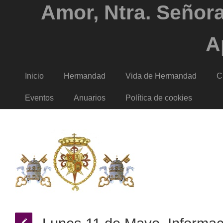
Amor, Ntra. Señora
A
Inicio
Hermandad
Vida de Hermandad
C
Eventos
Anuarios
Política de cookies