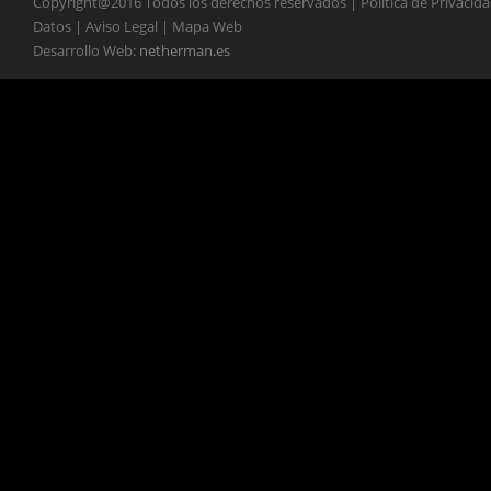
Copyright@2016 Todos los derechos reservados | Política de Privacid
Datos | Aviso Legal | Mapa Web
Desarrollo Web:
netherman.es