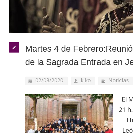
Martes 4 de Febrero:Reunió
de la Sagrada Entrada en J
02/03/2020
kiko
Noticias
El M
21 h
He
Leó