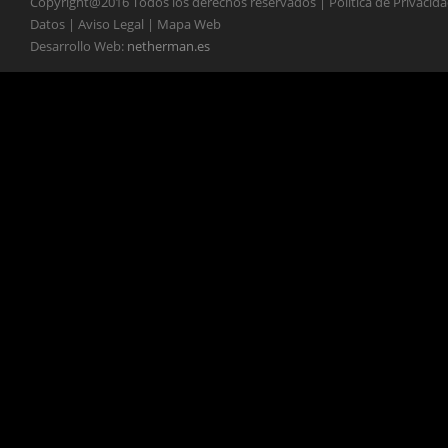
Copyright@2016 Todos los derechos reservados | Política de Privacid
Datos | Aviso Legal | Mapa Web
Desarrollo Web:
netherman.es