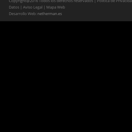
Copyright@2016 Todos los derechos reservados | Política de Privacid
Datos | Aviso Legal | Mapa Web
Desarrollo Web:
netherman.es