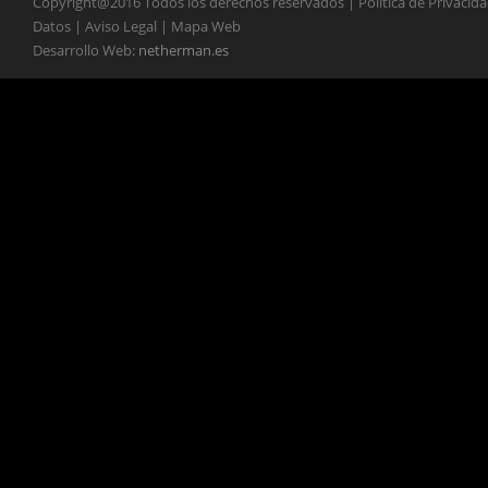
Copyright@2016 Todos los derechos reservados | Política de Privacid
Datos | Aviso Legal | Mapa Web
Desarrollo Web:
netherman.es