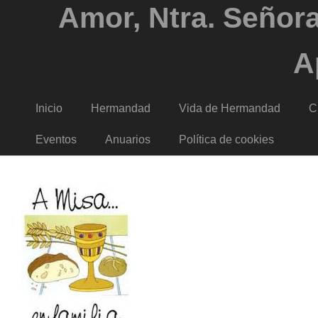
Amor, Ntra. Señora
A
Inicio
Hermandad
Vida de Hermandad
C
Eventos
Anuarios
Política de cookies