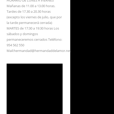
HORARIO DE LUNES A VIERNES
Mañanas de 11.00 a 13.00 horas.
Tardes de 17.30 a 20.30 horas
(excepto los viernes de julio, que por
la tarde permanecerá cerrada)
MARTES de 17:30 a 19:30 horas Los
sábados y domingos
permaneceremos cerrados Teléfono:
954 562 550
Mail:hermandad@hermandaddelamor.net