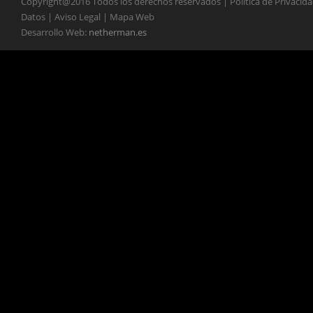
Copyright@2016 Todos los derechos reservados | Política de Privacid
Datos | Aviso Legal | Mapa Web
Desarrollo Web:
netherman.es