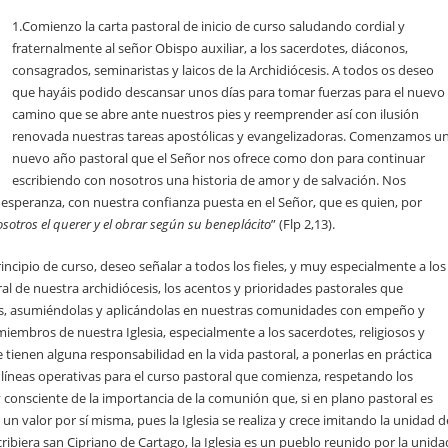
1.Comienzo la carta pastoral de inicio de curso saludando cordial y
fraternalmente al señor Obispo auxiliar, a los sacerdotes, diáconos,
consagrados, seminaristas y laicos de la Archidiócesis. A todos os deseo
que hayáis podido descansar unos días para tomar fuerzas para el nuevo
camino que se abre ante nuestros pies y reemprender así con ilusión
renovada nuestras tareas apostólicas y evangelizadoras. Comenzamos u
nuevo año pastoral que el Señor nos ofrece como don para continuar
escribiendo con nosotros una historia de amor y de salvación. Nos
speranza, con nuestra confianza puesta en el Señor, que es quien, por
sotros el querer y el obrar según su beneplácito
” (Flp 2,13).
incipio de curso, deseo señalar a todos los fieles, y muy especialmente a los
al de nuestra archidiócesis, los acentos y prioridades pastorales que
, asumiéndolas y aplicándolas en nuestras comunidades con empeño y
miembros de nuestra Iglesia, especialmente a los sacerdotes, religiosos y
que tienen alguna responsabilidad en la vida pastoral, a ponerlas en práctica
líneas operativas para el curso pastoral que comienza, respetando los
consciente de la importancia de la comunión que, si en plano pastoral es
 un valor por sí misma, pues la Iglesia se realiza y crece imitando la unidad d
ibiera san Cipriano de Cartago, la Iglesia es un pueblo reunido por la unida