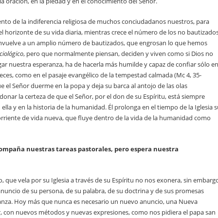
n la oración, en la piedad y en el conocimiento del Señor.
mento de la indiferencia religiosa de muchos conciudadanos nuestros, para
 horizonte de su vida diaria, mientras crece el número de los no bautizados
, envuelve a un amplio número de bautizados, que engrosan lo que hemos
ciológico
, pero que normalmente piensan, deciden y viven como si Dios no
gar nuestra esperanza, ha de hacerla más humilde y capaz de confiar sólo e
eces, como en el pasaje evangélico de la tempestad calmada (Mc 4, 35-
ue el Señor duerme en la popa y deja su barca al antojo de las olas
ar la certeza de que el Señor, por el don de su Espíritu, está siempre
 ella y en la historia de la humanidad. Él prolonga en el tiempo de la Iglesia 
rriente de vida nueva, que fluye dentro de la vida de la humanidad como
compaña nuestras tareas pastorales, pero espera nuestra
o, que vela por su Iglesia a través de su Espíritu no nos exonera, sin embarg
 anuncio de su persona, de su palabra, de su doctrina y de sus promesas
anza. Hoy más que nunca es necesario un nuevo anuncio, una Nueva
r, con nuevos métodos y nuevas expresiones, como nos pidiera el papa san