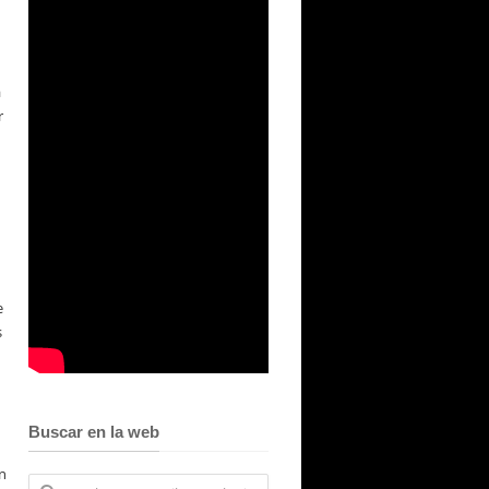
a
r
e
s
Buscar en la web
un