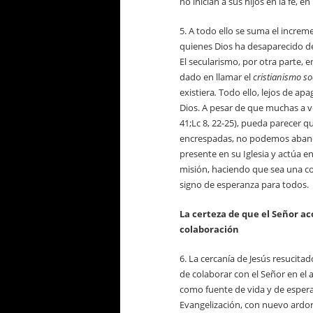
no inician a sus hijos en la fe, e
5. A todo ello se suma el incre
quienes Dios ha desaparecido del
El secularismo, por otra parte
dado en llamar el
cristianismo so
existiera
.
Todo ello, lejos de apa
Dios. A pesar de que muchas a v
41;Lc 8, 22-25), pueda parecer q
encrespadas, no podemos abandon
presente en su Iglesia y actúa en
misión, haciendo que sea una co
signo de esperanza para todos.
La certeza de que el Señor a
colaboración
6. La cercanía de Jesús resucitad
de colaborar con el Señor en el
como fuente de vida y de esper
Evangelización, con nuevo ardo