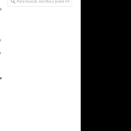
a
y
y
a