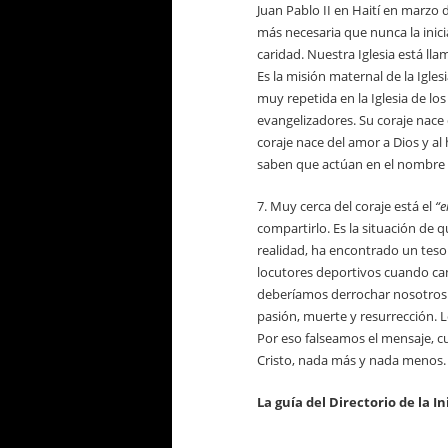
Juan Pablo II en Haití en marzo 
más necesaria que nunca la inicia
caridad. Nuestra Iglesia está lla
Es la misión maternal de la Igles
muy repetida en la Iglesia de lo
evangelizadores. Su coraje nace d
coraje nace del amor a Dios y al
saben que actúan en el nombre d
7. Muy cerca del coraje está el
“e
compartirlo. Es la situación de 
realidad, ha encontrado un teso
locutores deportivos cuando can
deberíamos derrochar nosotros p
pasión, muerte y resurrección. 
Por eso falseamos el mensaje, c
Cristo, nada más y nada menos.
La guía del Directorio de
la I