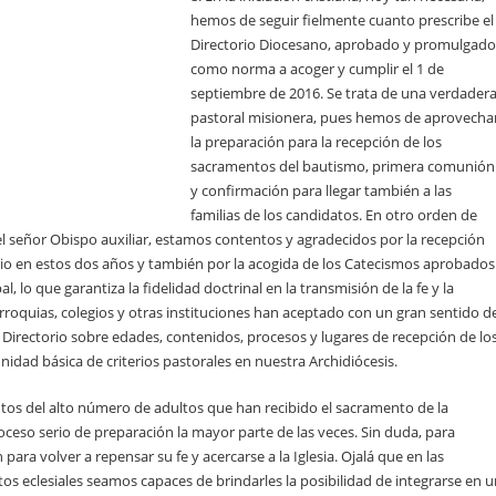
hemos de seguir fielmente cuanto prescribe el
Directorio Diocesano, aprobado y promulgado
como norma a acoger y cumplir el 1 de
septiembre de 2016. Se trata de una verdader
pastoral misionera, pues hemos de aprovecha
la preparación para la recepción de los
sacramentos del bautismo, primera comunión
y confirmación para llegar también a las
familias de los candidatos. En otro orden de
el señor Obispo auxiliar, estamos contentos y agradecidos por la recepción
orio en estos dos años y también por la acogida de los Catecismos aprobados
, lo que garantiza la fidelidad doctrinal en la transmisión de la fe y la
rroquias, colegios y otras instituciones han aceptado con un gran sentido d
 Directorio sobre edades, contenidos, procesos y lugares de recepción de lo
idad básica de criterios pastorales en nuestra Archidiócesis.
os del alto número de adultos que han recibido el sacramento de la
ceso serio de preparación la mayor parte de las veces. Sin duda, para
ara volver a repensar su fe y acercarse a la Iglesia. Ojalá que en las
os eclesiales seamos capaces de brindarles la posibilidad de integrarse en 