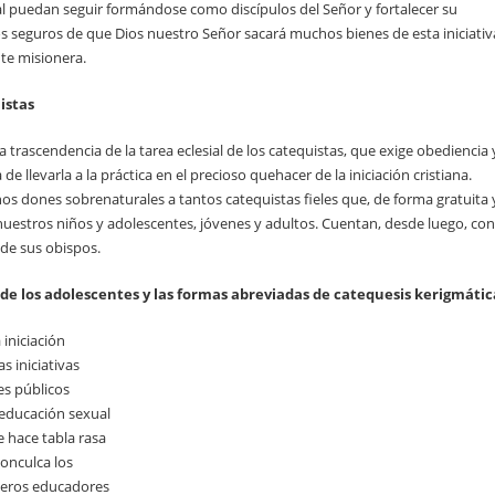
ual puedan seguir formándose como discípulos del Señor y fortalecer su
 seguros de que Dios nuestro Señor sacará muchos bienes de esta iniciativ
te misionera.
istas
a trascendencia de la tarea eclesial de los catequistas, que exige obediencia 
de llevarla a la práctica en el precioso quehacer de la iniciación cristiana.
 dones sobrenaturales a tantos catequistas fieles que, de forma gratuita 
uestros niños y adolescentes, jóvenes y adultos. Cuentan, desde luego, con
o de sus obispos.
de los adolescentes y las
formas abreviadas de catequesis kerigmátic
 iniciación
s iniciativas
es públicos
 educación sexual
e hace tabla rasa
conculca los
imeros educadores