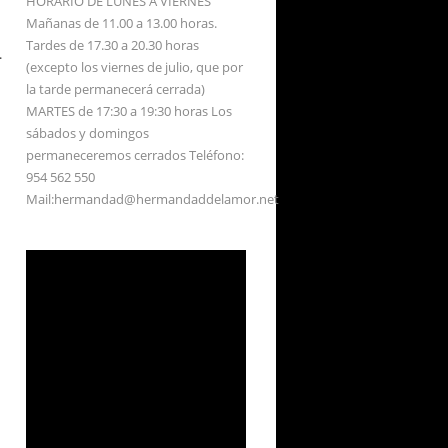
HORARIO DE LUNES A VIERNES
Mañanas de 11.00 a 13.00 horas.
Tardes de 17.30 a 20.30 horas
.
(excepto los viernes de julio, que por
la tarde permanecerá cerrada)
MARTES de 17:30 a 19:30 horas Los
sábados y domingos
permaneceremos cerrados Teléfono:
954 562 550
Mail:hermandad@hermandaddelamor.net