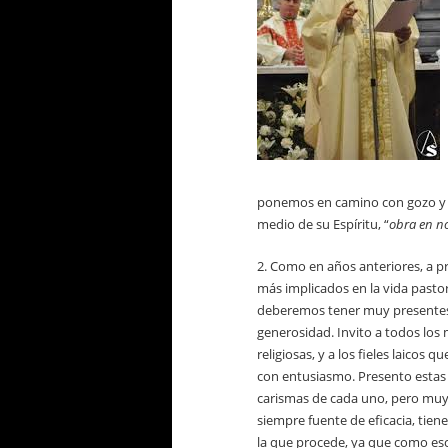
ponemos en camino con gozo y e
medio de su Espíritu, “
obra en no
2. Como en años anteriores, a pr
más implicados en la vida pastor
deberemos tener muy presentes
generosidad. Invito a todos los 
religiosas, y a los fieles laicos 
con entusiasmo. Presento estas 
carismas de cada uno, pero muy 
siempre fuente de eficacia, tiene
la que procede, ya que como escr