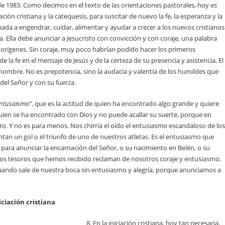
de 1983. Como decimos en el texto de las orientaciones pastorales, hoy es
ción cristiana y la catequesis, para suscitar de nuevo la fe, la esperanza y la
mada a engendrar, cuidar, alimentar y ayudar a crecer a los nuevos cristianos
ia. Ella debe anunciar a Jesucristo con convicción y con coraje, una palabra
s orígenes. Sin coraje, muy poco habrían podido hacer los primeros
e la fe en el mensaje de Jesús y de la certeza de su presencia y asistencia. El
 hombre. No es prepotencia, sino la audacia y valentía de los humildes que
el Señor y con su fuerza.
ntusiasmo”
, que es la actitud de quien ha encontrado algo grande y quiere
quien se ha encontrado con Dios y no puede acallar su suerte, porque en
ro. Y no es para menos. Nos chirría el oído el entusiasmo escandaloso de los
tan un gol o el triunfo de uno de nuestros atletas. Es el entusiasmo que
ara anunciar la encarnación del Señor, o su nacimiento en Belén, o su
Los tesoros que hemos recibido reclaman de nosotros coraje y entusiasmo.
uando sale de nuestra boca sin entusiasmo y alegría, porque anunciamos a
niciación cristiana
8. En la iniciación cristiana, hoy tan necesaria,