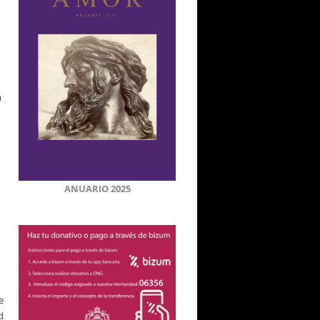
n
ANUARIO 2025
e
d