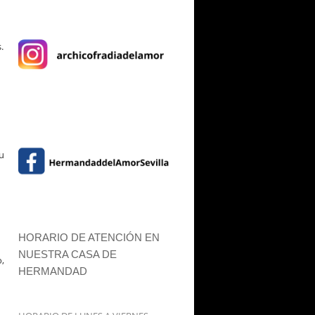
.
n
su
HORARIO DE ATENCIÓN EN
NUESTRA CASA DE
o,
HERMANDAD