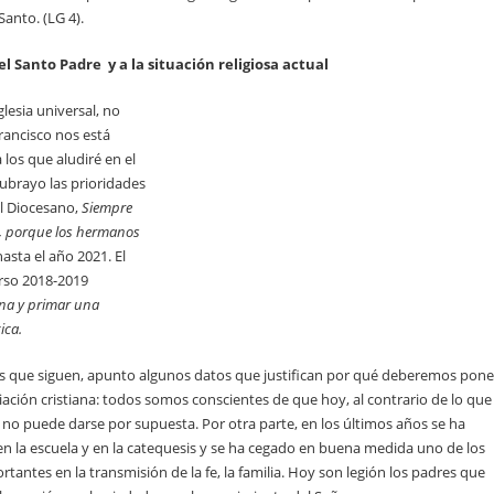
Santo. (LG 4).
l Santo Padre y a la situación religiosa actual
glesia universal, no
rancisco nos está
 los que aludiré en el
subrayo las prioridades
l Diocesano,
Siempre
a, porque los hermanos
asta el año 2021. El
rso 2018-2019
iana y primar una
ica.
les que siguen, apunto algunos datos que justifican por qué deberemos pone
iciación cristiana: todos somos conscientes de que hoy, al contrario de lo que
 no puede darse por supuesta. Por otra parte, en los últimos años se ha
e en la escuela y en la catequesis y se ha cegado en buena medida uno de los
rtantes en la transmisión de la fe, la familia. Hoy son legión los padres que