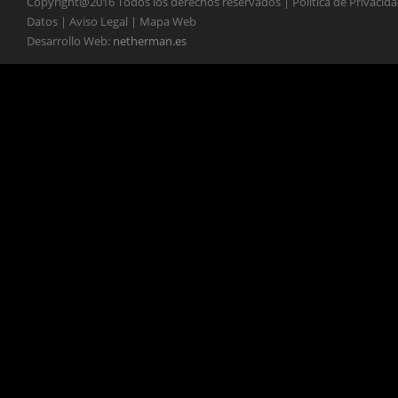
Copyright@2016 Todos los derechos reservados | Política de Privacid
Datos | Aviso Legal | Mapa Web
Desarrollo Web:
netherman.es