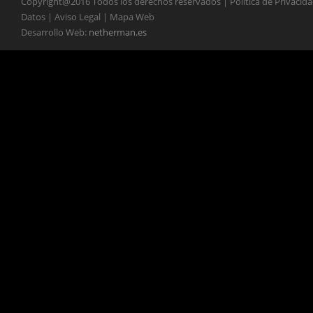
Copyright@2016 Todos los derechos reservados | Política de Privacid
Datos | Aviso Legal | Mapa Web
Desarrollo Web:
netherman.es