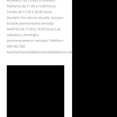
HORARIO DE LUNES A VIERNES
Mañanas de 11.00 a 13.00 horas.
Tardes de 17.30 a 20.30 horas
(excepto los viernes de julio, que por
la tarde permanecerá cerrada)
MARTES de 17:30 a 19:30 horas Los
sábados y domingos
permaneceremos cerrados Teléfono:
954 562 550
Mail:hermandad@hermandaddelamor.net