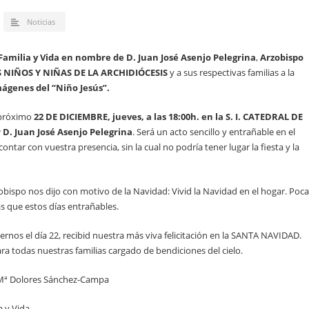
Noticias
amilia y Vida en nombre de D. Juan José Asenjo Pelegrina
,
Arzobispo
 NIÑOS Y NIÑAS DE LA ARCHIDIÓCESIS
y a sus respectivas familias a la
ágenes del “Niño Jesús”.
 próximo
22 DE DICIEMBRE, jueves, a las 18:00h. en la S. I. CATEDRAL DE
r D. Juan José Asenjo Pelegrina
. Será un acto sencillo y entrañable en el
tar con vuestra presencia, sin la cual no podría tener lugar la fiesta y la
bispo nos dijo con motivo de la Navidad: Vivid la Navidad en el hogar. Poca
s que estos días entrañables.
ernos el día 22, recibid nuestra más viva felicitación en la SANTA NAVIDAD.
a todas nuestras familias cargado de bendiciones del cielo.
 Mª Dolores Sánchez-Campa
 y Vida