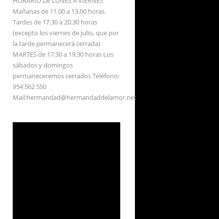
HORARIO DE LUNES A VIERNES
Mañanas de 11.00 a 13.00 horas.
Tardes de 17.30 a 20.30 horas
(excepto los viernes de julio, que por
la tarde permanecerá cerrada)
MARTES de 17:30 a 19:30 horas Los
sábados y domingos
permaneceremos cerrados Teléfono:
954 562 550
Mail:hermandad@hermandaddelamor.net