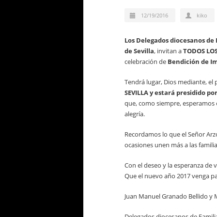
12/19/2016
kiko
Los
Delegados diocesanos de F
de Sevilla
, invitan a
TODOS LOS
celebración de
Bendición de Im
Tendrá lugar, Dios mediante, el
SEVILLA y estará presidido po
que, como siempre, esperamos con
alegría.
Recordamos lo que el Señor Arzo
ocasiones unen más a las familia
Con el deseo y la esperanza de v
Que el nuevo año 2017 venga par
Juan Manuel Granado Bellido y
Delegados diocesanos de Familia