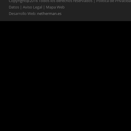
Copyright@2016 Todos los derechos reservados | Política de Privacid
Datos | Aviso Legal | Mapa Web
Desarrollo Web:
netherman.es