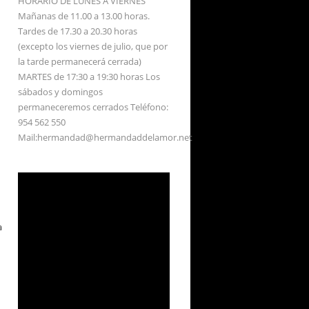
HORARIO DE LUNES A VIERNES
Mañanas de 11.00 a 13.00 horas.
Tardes de 17.30 a 20.30 horas
(excepto los viernes de julio, que por
la tarde permanecerá cerrada)
MARTES de 17:30 a 19:30 horas Los
sábados y domingos
permaneceremos cerrados Teléfono:
954 562 550
Mail:hermandad@hermandaddelamor.net
a