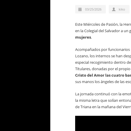
03/25/2026
kiko
Este Miércoles de Pasión, la Her
en la Colegial del Salvador a un
mujeres
.
Acompañados por funcionarios de
Lozano, los internos se han de
especial recogimiento dentro de
Titulares, donadas por el propi
Cristo del Amor las cuatro ba
sus manos los ángeles de las es
La jornada continuó con la emot
la misma letra que solían entonar
de Triana en la mañana del Vie