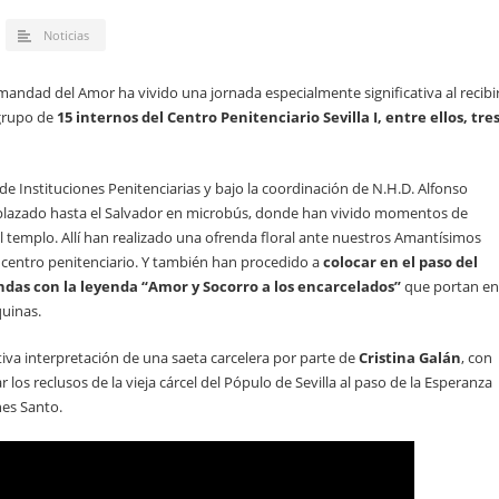
Noticias
mandad del Amor ha vivido una jornada especialmente significativa al recibi
 grupo de
15 internos del Centro Penitenciario Sevilla I, entre ellos, tre
 Instituciones Penitenciarias y bajo la coordinación de N.H.D. Alfonso
splazado hasta el Salvador en microbús, donde han vivido momentos de
l templo. Allí han realizado una ofrenda floral ante nuestros Amantísimos
o centro penitenciario. Y también han procedido a
colocar en el paso del
ndas con la leyenda “Amor y Socorro a los encarcelados”
que portan en
quinas.
iva interpretación de una saeta carcelera por parte de
Cristina Galán
, con
 los reclusos de la vieja cárcel del Pópulo de Sevilla al paso de la Esperanza
rnes Santo.