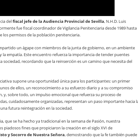
cia del
fiscal jefe de la Audiencia Provincial de Sevilla
, N.H.D. Luis
ormente fue fiscal coordinador de Vigilancia Penitenciaria desde 1989 hasta
e los permisos de la población penitenciaria.
ompartido un ágape con miembros de la junta de gobierno, en un ambiente
y la empatía. Este encuentro refuerza la importancia de tender puentes
y la sociedad, recordando que la reinserción es un camino que necesita del
 iniciativa supone una oportunidad única para los participantes: un primer
lgunos de ellos, un reconocimiento a su esfuerzo diario y a su compromiso
n, y, sobre todo, un impulso emocional que refuerza su proceso de
lidas, cuidadosamente organizadas, representan un paso importante hacia l
una futura reintegración en la sociedad.
ia, que se ha hecho ya tradicional en la semana de Pasión, nuestra
os piadosos fines que propiciaron la creación en el siglo XVI de
sto y Socorro de Nuestra Señora
, demostrando que la fe también puede