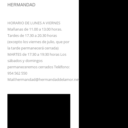
HERMANDAD
HORARIO DE LUNES A VIERNES
Mañanas de 11.00 a 13.00 horas.
Tardes de 17.30 a 20.30 horas
(excepto los viernes de julio, que por
la tarde permanecerá cerrada)
MARTES de 17:30 a 19:30 horas Los
sábados y domingos
permaneceremos cerrados Teléfono:
954 562 550
Mail:hermandad@hermandaddelamor.net