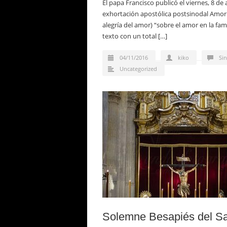
El papa Francisco publicó el viernes, 8 de ab
exhortación apostólica postsinodal Amoris
alegría del amor) “sobre el amor en la fami
texto con un total […]
04/11/2016
kiko
Si
Uncategorized
Solemne Besapiés del Sa