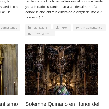
ril, la
La Hermandad de Nuestra Señora del Rocío de Sevilla
 laetitia (La
ya ha iniciado su camino hacia la aldea almonteña
lia”. Un
donde se encuentra la ermita de la Virgen del Rocío. A
primeras […]
n Comentarios
05/13/2016
kiko
Sin Comentarios
Uncategorized
ntisimo
Solemne Quinario en Honor del