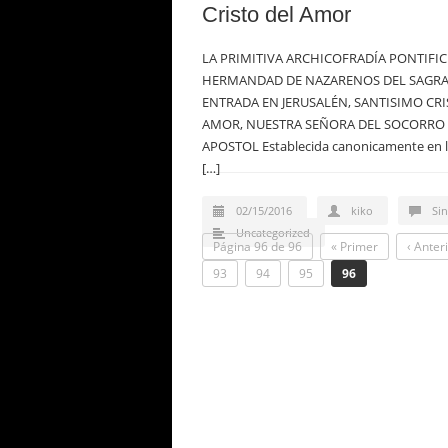
Cristo del Amor
LA PRIMITIVA ARCHICOFRADÍA PONTIFICI
HERMANDAD DE NAZARENOS DEL SAGR
ENTRADA EN JERUSALÉN, SANTISIMO CRI
AMOR, NUESTRA SEÑORA DEL SOCORRO 
APOSTOL Establecida canonicamente en la
[…]
02/15/2016
kiko
Si
Uncategorized
Página 96 de 96
« Primer
‹ Anter
93
94
95
96