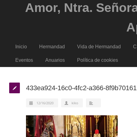
Amor, Ntra. Señora
A
Inicio
Hermandad
Vida de Hermandad
C
Eventos
Anuarios
Política de cookies
433ea924-16c0-4fc2-a366-8f9b7016
12/16/2020
kiko