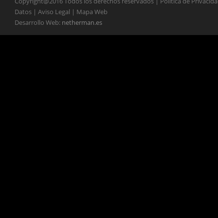
Copyright@2016 Todos los derechos reservados | Política de Privacid
Datos | Aviso Legal | Mapa Web
Desarrollo Web:
netherman.es