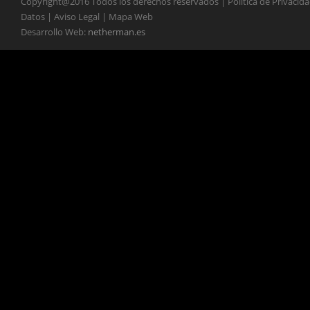
Copyright@2016 Todos los derechos reservados | Política de Privacid
Datos | Aviso Legal | Mapa Web
Desarrollo Web:
netherman.es