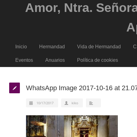
Amor, Ntra. Señora
A
Inicio
Hermandad
Vida de Hermandad
C
Eventos
Anuarios
Política de cookies
WhatsApp Image 2017-10-16 at 21.0
10/17/2017
kiko