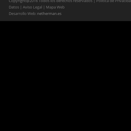
Copyright@2016 Todos los derechos reservados | Política de Privacid
Datos | Aviso Legal | Mapa Web
Desarrollo Web:
netherman.es