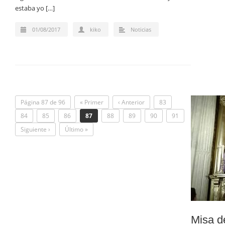
estaba yo […]
01/08/2017
kiko
Noticias
Página 87 de 96
« Primer
‹ Anterior
83
84
85
86
87
88
89
90
91
Siguiente ›
Último »
Misa 