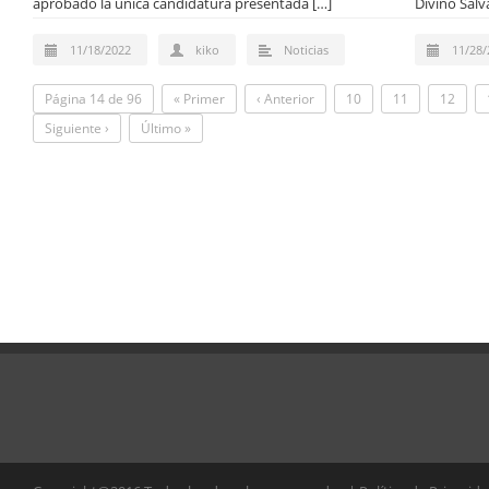
aprobado la única candidatura presentada […]
Divino Salv
11/18/2022
kiko
Noticias
11/28/
Página 14 de 96
« Primer
‹ Anterior
10
11
12
Siguiente ›
Último »