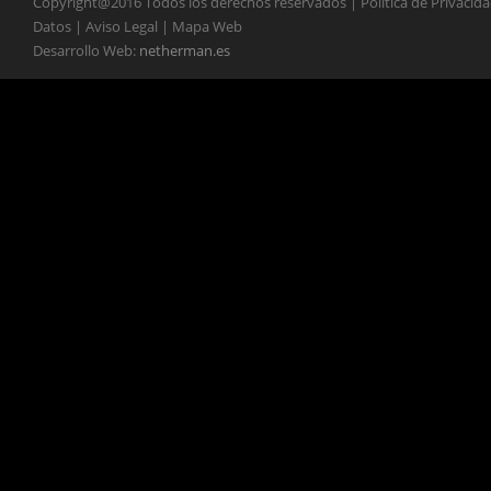
Copyright@2016 Todos los derechos reservados | Política de Privacid
Datos | Aviso Legal | Mapa Web
Desarrollo Web:
netherman.es