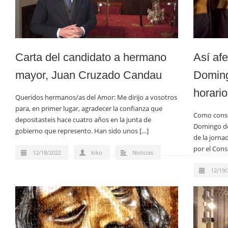
Carta del candidato a hermano
Así afe
mayor, Juan Cruzado Candau
Doming
horario
Queridos hermanos/as del Amor: Me dirijo a vosotros
para, en primer lugar, agradecer la confianza que
Como conse
depositasteis hace cuatro años en la junta de
Domingo de
gobierno que represento. Han sido unos […]
de la jorna
por el Cons
12/18/2022
kiko
Noticias
12/19/