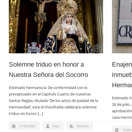
Solemne triduo en honor a
Enajen
Nuestra Señora del Socorro
inmueb
Herma
Estimado hermano/a: De conformidad con lo
preceptuado en el Capítulo Cuarto de nuestras
Estimado h
Santas Reglas, titulado ‘De los actos de piedad de la
26 de julio
Hermandad’, esta Archicofradía celebrará solemne
aprobación
triduo en honor […]
casa Herma
11/30/2022
kiko
Noticias
12/06/