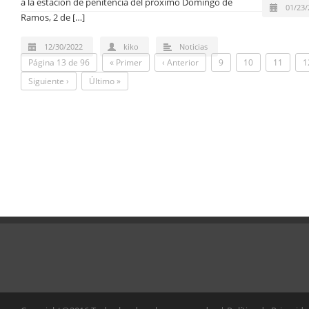
a la estación de penitencia del próximo Domingo de
01/23/
Ramos, 2 de […]
12/30/2022
kiko
Noticias
Página 13 de 96
« Primer
‹ Anterior
9
10
11
1
Siguiente ›
Último »