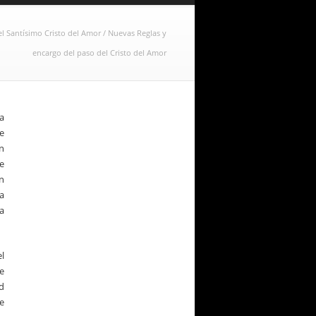
 Santísimo Cristo del Amor
/
Nuevas Reglas y
encargo del paso del Cristo del Amor
ía
e
n
e
n
a
a
el
e
d
e