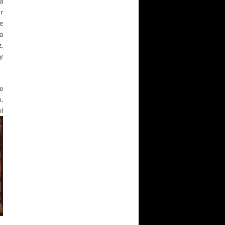
la
or
e
a
,
y
e
,
l