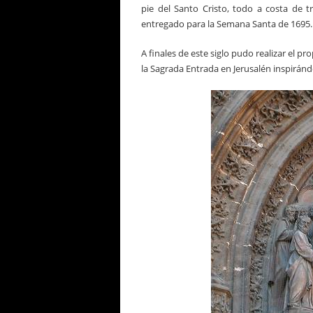
pie del Santo Cristo, todo a costa de tr
entregado para la Semana Santa de 1695.
A finales de este siglo pudo realizar el pr
la Sagrada Entrada en Jerusalén inspirándo