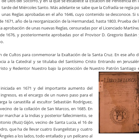
de Dios del Socorro, y en la que se establece la Estación de Penitencia en 
tarde del Miércoles Santo. Más adelante se sabe que la Cofradía se regía p
unas Reglas aprobadas en el año 1646, cuyo contenido se desconoce. Si s
de 1671, año de la reorganización de la Hermandad, hasta 1803. Prueba de l
la aprobación de unas nuevas Reglas, censuradas por el Licenciado Martínez
e de 1676, y posteriormente aprobadas por el Provisor D. Gregorio Bastán 
o.
ión de Cultos para conmemorar la Exaltación de la Santa Cruz. En ese año d
ia a la Catedral y se titulaba del Santísimo Cristo Entrando en Jerusalén
isto y Redentor Nuestro bajo la protección de Nuestro Patrón Santiago e
n iniciada en 1671 y del importante aumento del
ingresos, es el encargo de un nuevo paso para el
rga la canastilla al escultor Sebastián Rodríguez,
 vecino de la collación de San Marcos, en 1685. En
r marchar a la Indias y posterior fallecimiento, se
tonio (Ruiz) Gijón, vecino de Santa Lucia, el 16 de
dro, que ha de llevar cuatro Evangelistas y cuatro
Ángeles a los lados, todo entallado y un pelícano al