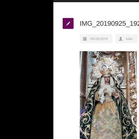
IMG_20190925_19
09/26/2019
kiko