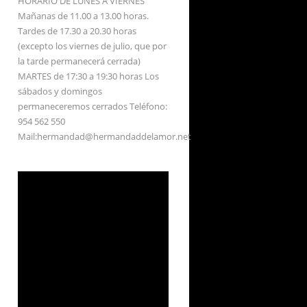
HORARIO DE LUNES A VIERNES
Mañanas de 11.00 a 13.00 horas.
Tardes de 17.30 a 20.30 horas
(excepto los viernes de julio, que por
la tarde permanecerá cerrada)
MARTES de 17:30 a 19:30 horas Los
sábados y domingos
permaneceremos cerrados Teléfono:
954 562 550
Mail:hermandad@hermandaddelamor.net