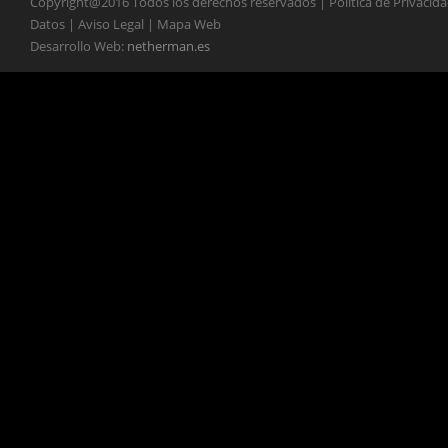
Copyright@2016 Todos los derechos reservados | Política de Privacid
Datos | Aviso Legal | Mapa Web
Desarrollo Web:
netherman.es