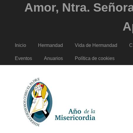
Amor, Ntra. Señora
A
Inicio
Hermandad
Vida de Hermandad
C
Eventos
Anuarios
Política de cookies