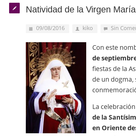
Natividad de la Virgen María
09/08/2016
kiko
Sin Come
Con este nombr
de septiembr
fiestas de la 
de un dogma, 
conmemoraci
La celebración
de la Santísi
en Oriente des