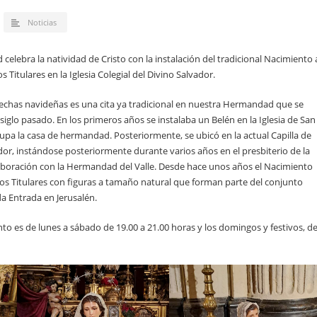
Noticias
lebra la natividad de Cristo con la instalación del tradicional Nacimiento 
Titulares en la Iglesia Colegial del Divino Salvador.
 fechas navideñas es una cita ya tradicional en nuestra Hermandad que se
iglo pasado. En los primeros años se instalaba un Belén en la Iglesia de San
cupa la casa de hermandad. Posteriormente, se ubicó en la actual Capilla de
ador, instándose posteriormente durante varios años en el presbiterio de la
olaboración con la Hermandad del Valle. Desde hace unos años el Nacimiento
tros Titulares con figuras a tamaño natural que forman parte del conjunto
da Entrada en Jerusalén.
ento es de lunes a sábado de 19.00 a 21.00 horas y los domingos y festivos, d