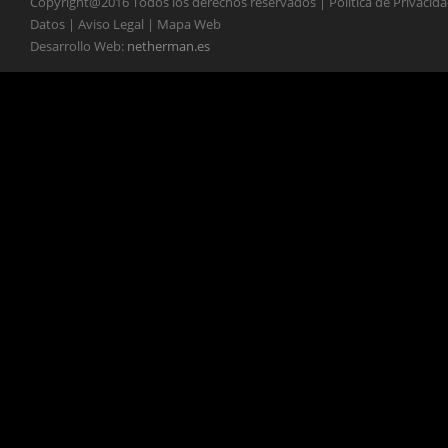
Copyright@2016 Todos los derechos reservados | Política de Privacid
Datos | Aviso Legal | Mapa Web
Desarrollo Web:
netherman.es