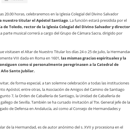
las 20.00 horas, celebraremos en la Iglesia Colegial del Divino Salvador
 nuestro titular el Apóstol Santiago
. La función estará presidida por el
a de Toledo, rector de la Iglesia Colegial del Divino Salvador y director
a parte musical correrá a cargo del Grupo de Cámara Sacra, dirigido por
que visitasen el Altar de Nuestro Titular los días 24 o 25 de julio, la Hermanda
Clemente VIII dada en Roma en 1601,
las mismas gracias espirituales y la
consiguen como si personalmente peregrinasen a la Catedral de
 Año Santo Jubilar.
vitar, de forma especial, a tan solemne celebración a todas las instituciones
anto Apóstol, entre otras, la Asociación de Amigos del Camino de Santiago
Sagunto 7, la Orden de Caballería de Santiago, la Unidad de Caballería de
gallego de Sevilla. También se ha cursado invitación al Tte. General jefe de la
legado de Defensa en Andalucía, así como al Consejo de Hermandades y
itular de la Hermandad, es de autor anónimo del s. XVII y procesiona en el