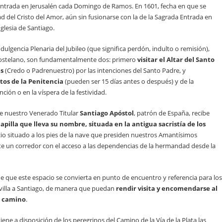
Entrada en Jerusalén cada Domingo de Ramos. En 1601, fecha en que se
d del Cristo del Amor, aún sin fusionarse con la de la Sagrada Entrada en
Iglesia de Santiago.
dulgencia Plenaria del Jubileo (que significa perdón, indulto o remisión),
mpostelano, son fundamentalmente dos: primero
visitar el Altar del Santo
es
(Credo o Padrenuestro) por las intenciones del Santo Padre, y
tos de la Penitencia
(pueden ser 15 días antes o después) y de la
ión o en la víspera de la festividad.
de nuestro Venerado Titular
Santiago Apóstol
, patrón de España, recibe
capilla que lleva su nombre, situada en la antigua sacristía de los
cio situado a los pies de la nave que presiden nuestros Amantísimos
te un corredor con el acceso a las dependencias de la hermandad desde la
 que este espacio se convierta en punto de encuentro y referencia para los
villa a Santiago, de manera que puedan
rendir visita y encomendarse al
u camino
.
ne a disposición de los peregrinos del Camino de la Vía de la Plata las