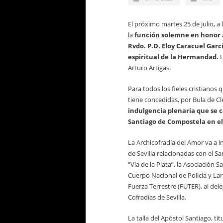
El próximo martes 25 de julio, a 
la
función solemne en honor a
Rvdo. P.D. Eloy Caracuel Garcí
espiritual de la Hermandad.
L
Arturo Artigas.
Para todos los fieles cristianos 
tiene concedidas, por Bula de 
indulgencia plenaria que se 
Santiago de Compostela en el
La Archicofradía del Amor va a in
de Sevilla relacionadas con el S
“Vía de la Plata”, la Asociación 
Cuerpo Nacional de Policía y Lar 
Fuerza Terrestre (FUTER), al de
Cofradías de Sevilla.
La talla del Apóstol Santiago, t