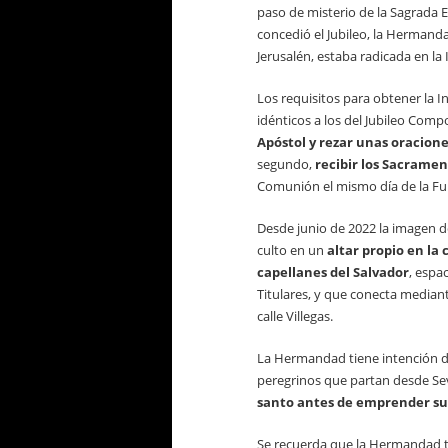
paso de misterio de la Sagrada 
concedió el Jubileo, la Hermanda
Jerusalén, estaba radicada en la 
Los requisitos para obtener la In
idénticos a los del Jubileo Co
Apóstol y rezar unas oracion
segundo,
recibir los Sacramen
Comunión el mismo día de la Func
Desde junio de 2022 la imagen 
culto en un
altar propio en la 
capellanes del Salvador
, espa
Titulares, y que conecta median
calle Villegas.
La Hermandad tiene intención de
peregrinos que partan desde Se
santo antes de emprender s
Se recuerda que la Hermandad tie