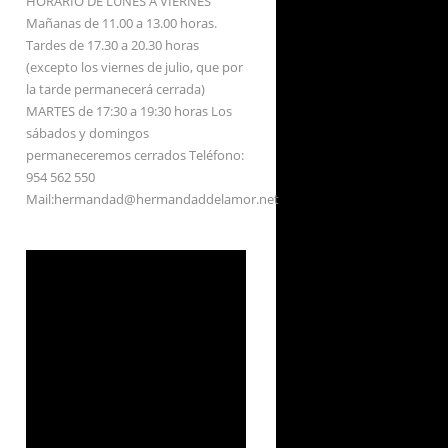
HORARIO DE LUNES A VIERNES
Mañanas de 11.00 a 13.00 horas.
Tardes de 17.30 a 20.30 horas
(excepto los viernes de julio, que por
la tarde permanecerá cerrada)
MARTES de 17:30 a 19:30 horas Los
sábados y domingos
permaneceremos cerrados Teléfono:
954 562 550
Mail:hermandad@hermandaddelamor.net